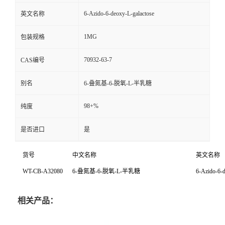
6-Azido-6-deoxy-L-galactose
英文名称
1MG
包装规格
70932-63-7
CAS编号
别名
6-叠氮基-6-脱氧-L-半乳糖
98+%
纯度
是否进口
是
货号
中文名称
英文名称
WT-CB-A32080
6-
叠氮基
-6-
脱氧
-L-
半乳糖
6-Azido-6-d
相关产品：