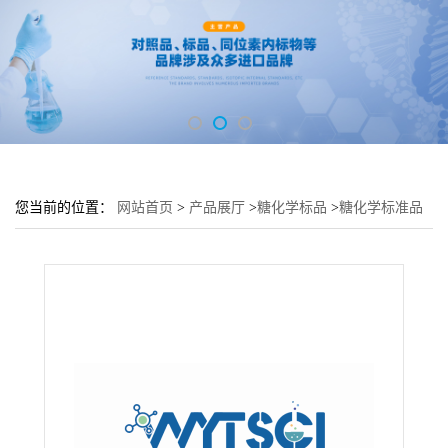
您当前的位置：
网站首页
>
产品展厅
>
糖化学标品
>
糖化学标准品
对照品
>
6-叠氮基-6-脱氧-L-半乳糖