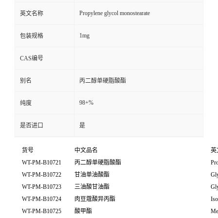
Propylene glycol monostearate
英文名称
1mg
包装规格
CAS编号
别名
丙二醇单硬脂酸酯
98+%
纯度
是否进口
是
货号
中文品名
英
WT-PM-B10721
丙二醇单硬脂酸酯
Pro
WT-PM-B10722
甘油单油酸酯
Gl
WT-PM-B10723
三油酸甘油酯
Gly
WT-PM-B10724
肉豆蔻酸异丙酯
Iso
WT-PM-B10725
酸甲酯
Met