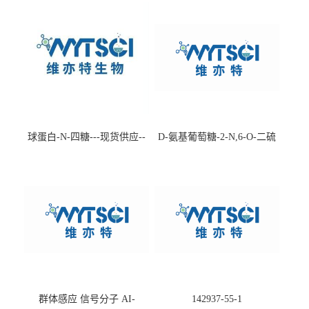
球蛋白-N-四糖---现货供应--
D-氨基葡萄糖-2-N,6-O-二硫
-75660-79-6
酸盐钠盐---202266-99-7
群体感应 信号分子 AI-
142937-55-1