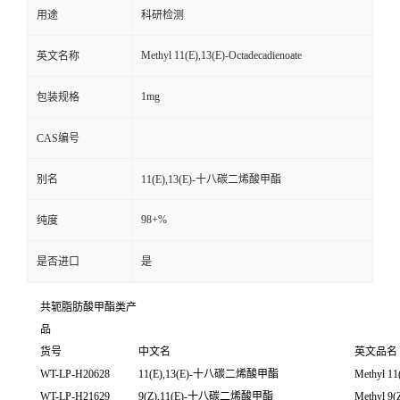
用途
科研检测
Methyl 11(E),13(E)-Octadecadienoate
英文名称
1mg
包装规格
CAS编号
别名
11(E),13(E)-十八碳二烯酸甲酯
98+%
纯度
是否进口
是
共轭脂肪酸甲酯类产
品
货号
中文名
英文品名
WT-LP-H20628
11(E),13(E)-十八碳二烯酸甲酯
Methyl 11
WT-LP-H21629
9(Z),11(E)-十八碳二烯酸甲酯
Methyl 9(