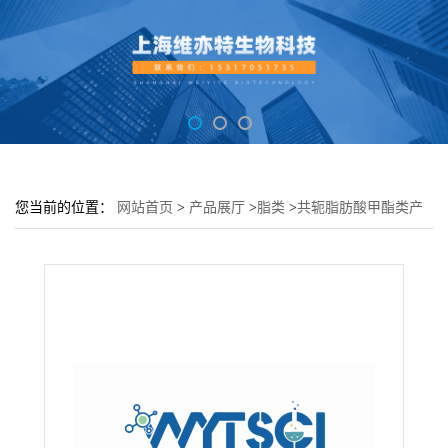
您当前的位置：
网站首页
>
产品展厅
>
脂类
>
共轭脂肪酸甲酯类产
品---11(E),13(E)-十八碳二烯酸甲酯---693-73-2---现货