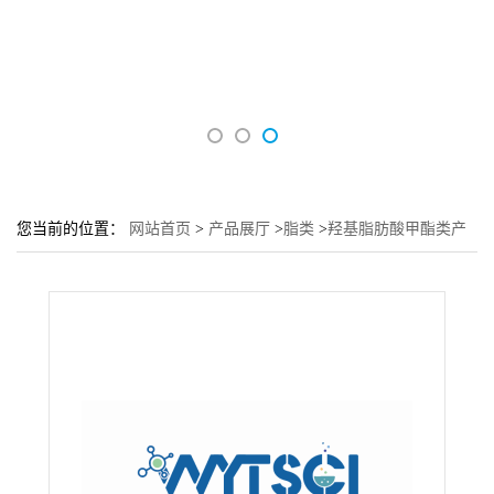
您当前的位置：
网站首页
>
产品展厅
>
脂类
>
羟基脂肪酸甲酯类产
品---3-羟基己酸甲酯---21188-58-9---现货