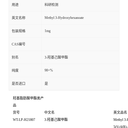
用途
科研检测
Methyl 3-Hydroxyhexanoate
英文名称
1mg
包装规格
CAS编号
别名
3-羟基己酸甲酯
98+%
纯度
是否进口
是
羟基脂肪酸甲酯类产
品
货号
中文名
英文品名
WT-LP-H21807
3-羟基己酸甲酯
Methyl 3-
5(S),6(R)-