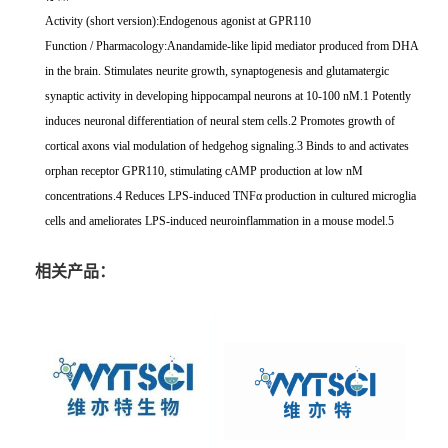
Activity (short version):Endogenous agonist at GPR110
Function / Pharmacology:Anandamide-like lipid mediator produced from DHA
in the brain. Stimulates neurite growth, synaptogenesis and glutamatergic
synaptic activity in developing hippocampal neurons at 10-100 nM.1 Potently
induces neuronal differentiation of neural stem cells.2 Promotes growth of
cortical axons vial modulation of hedgehog signaling.3 Binds to and activates
orphan receptor GPR110, stimulating cAMP production at low nM
concentrations.4 Reduces LPS-induced TNFα production in cultured microglia
cells and ameliorates LPS-induced neuroinflammation in a mouse model.5
相关产品：