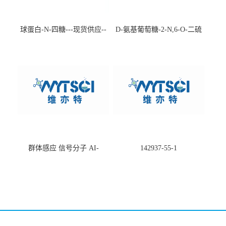
球蛋白-N-四糖---现货供应--
D-氨基葡萄糖-2-N,6-O-二硫
-75660-79-6
酸盐钠盐---202266-99-7
群体感应 信号分子 AI-
142937-55-1
2(Autoinducer 2 ) 现货