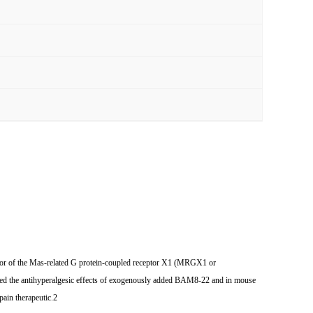
tor of the Mas-related G protein-coupled receptor X1 (MRGX1 or
nced the antihyperalgesic effects of exogenously added BAM8-22 and in mouse
ain therapeutic.2