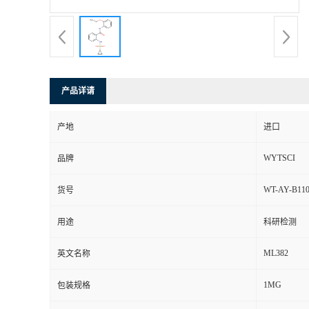
产品详请
产地
进口
WYTSCI
品牌
WT-AY-B110
货号
用途
科研检测
ML382
英文名称
1MG
包装规格