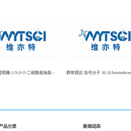
萄糖-2-N,6-O-二硫酸盐钠盐--
群体感应 信号分子 AI-2(Autoinducer 
-202266-99-7
货
产品分类
新闻动态