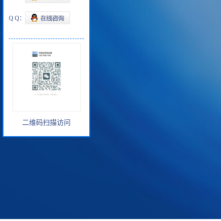
Q Q：
二维码扫描访问