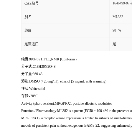
1646499-97-
CAS编号
ML382
别名
98+%
纯度
是否进口
是
纯度:99% by HPLC;NMR (Conforms)
分子式:C18H20N2O4S
分子量:360.43
溶剂:DMSO (>25 mg/ml); ethanol (5 mg/mL with warming)
性状:White solid
存储:-20°C
Activity (short version):MRGPRX1 positive allosteric modulator
Function / Pharmacology:ML382 is a potent (EC50 = 190 nM in the presence o
MRGPRX1), a receptor whose expression is limited to subsets of small-diamete
models of persistent pain without exogenous BAM8-22, suggesting enhanced pa