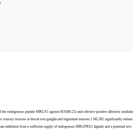
9
f the endogenous peptide MRGX1 agonist BAM8-22) and selective positive allosteric modula
r sensory neurons in dorsal root ganglia and trigeminal neurons.1 ML382 significantly enha
in inhibition from a sufficient supply of endogenous MRGPRX1 ligands and a potential new p