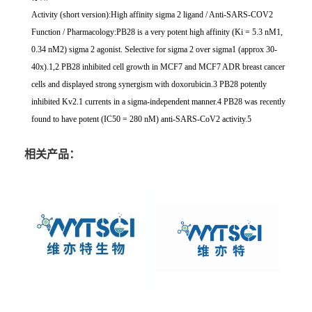
Activity (short version):High affinity sigma 2 ligand / Anti-SARS-COV2
Function / Pharmacology:PB28 is a very potent high affinity (Ki = 5.3 nM1,
0.34 nM2) sigma 2 agonist. Selective for sigma 2 over sigma1 (approx 30-
40x).1,2 PB28 inhibited cell growth in MCF7 and MCF7 ADR breast cancer
cells and displayed strong synergism with doxorubicin.3 PB28 potently
inhibited Kv2.1 currents in a sigma-independent manner.4 PB28 was recently
found to have potent (IC50 = 280 nM) anti-SARS-CoV2 activity.5
相关产品：