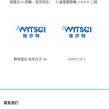
球蛋白-N-四糖---现货供应--
D-氨基葡萄糖-2-N,6-O-二硫
-75660-79-6
酸盐钠盐---202266-99-7
群体感应 信号分子 AI-
142937-55-1
2(Autoinducer 2 ) 现货
联系我们