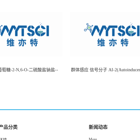
萄糖-2-N,6-O-二硫酸盐钠盐--
群体感应 信号分子 AI-2(Autoinducer 
-202266-99-7
货
产品分类
新闻动态
More
环境