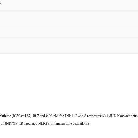
6
 inhibitor (IC50s=4.67, 18.7 and 0.98 nM for JNK1, 2 and 3 respectively).1 JNK blockade w
ion of JNK/NF-kB-mediated NLRP3 inflammasome activation.3