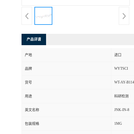
产品详请
产地
进口
WYTSCI
品牌
WT-AY-B114
货号
用途
科研检测
JNK-IN-8
英文名称
1MG
包装规格