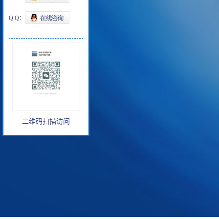
Q Q：
二维码扫描访问