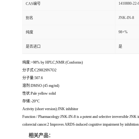
1410880-22-
CAS编号
JNK-IN-8
别名
98+%
纯度
是否进口
是
纯度:>98% by HPLC;NMR (Conforms)
分子式:C29H29N7O2
分子量:507.6
溶剂:DMSO (45 mg/ml)
性状:Pale yellow solid
存储:-20°C
Activity (short version):JNK inhibitor
Function / Pharmacology:JNK-IN-8 is a potent and selective irreversible JNK
colorectal cancer.2 Improves ARDS-induced cognitive impairment by inhibit
相关产品：