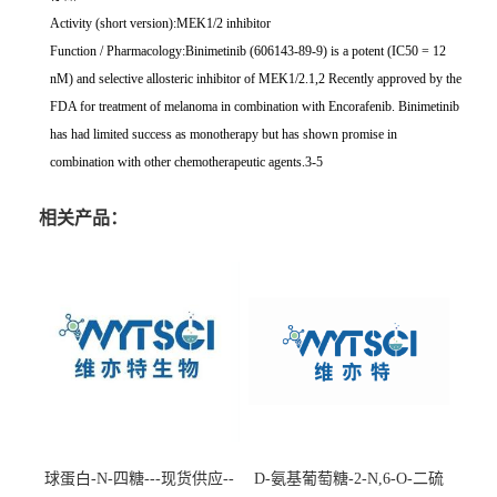
Activity (short version):MEK1/2 inhibitor
Function / Pharmacology:Binimetinib (606143-89-9) is a potent (IC50 = 12
nM) and selective allosteric inhibitor of MEK1/2.1,2 Recently approved by the
FDA for treatment of melanoma in combination with Encorafenib. Binimetinib
has had limited success as monotherapy but has shown promise in
combination with other chemotherapeutic agents.3-5
相关产品：
球蛋白-N-四糖---现货供应--
D-氨基葡萄糖-2-N,6-O-二硫