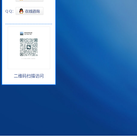
Q Q：
二维码扫描访问