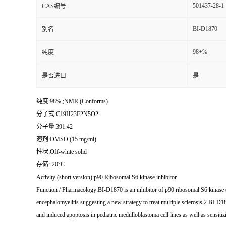
501437-28-1
CAS编号
BI-D1870
别名
98+%
纯度
是否进口
是
纯度:98%,;NMR (Conforms)
分子式:C19H23F2N5O2
分子量:391.42
溶剂:DMSO (15 mg/ml)
性状:Off-white solid
存储:-20°C
Activity (short version):p90 Ribosomal S6 kinase inhibitor
Function / Pharmacology:BI-D1870 is an inhibitor of p90 ribosomal S6 kina
encephalomyelitis suggesting a new strategy to treat multiple sclerosis.2 BI
and induced apoptosis in pediatric medulloblastoma cell lines as well as sensit