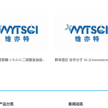
萄糖-2-N,6-O-二硫酸盐钠盐--
群体感应 信号分子 AI-2(Autoinducer 
-202266-99-7
货
产品分类
新闻动态