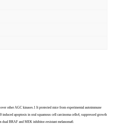
ver other AGC kinases.1 It protected mice from experimental autoimmune
0 induced apoptosis in oral squamous cell carcinoma cells4, suppressed growth
sis in dual BRAF and MEK inhibitor-resistant melanoma6.