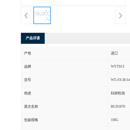
产品详请
产地
进口
WYTSCI
品牌
WT-AY-B114
货号
用途
科研检测
BI-D1870
英文名称
1MG
包装规格