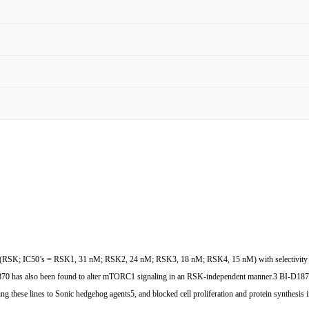
se (RSK; IC50’s = RSK1, 31 nM; RSK2, 24 nM; RSK3, 18 nM; RSK4, 15 nM) with selectivity o
-D1870 has also been found to alter mTORC1 signaling in an RSK-independent manner.3 BI-D187
izing these lines to Sonic hedgehog agents5, and blocked cell proliferation and protein synthe