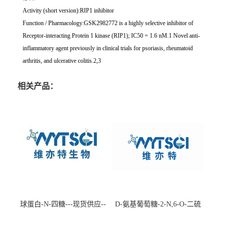
Activity (short version):RIP1 inhibitor
Function / Pharmacology:GSK2982772 is a highly selective inhibitor of
Receptor-interacting Protein 1 kinase (RIP1); IC50 = 1.6 nM.1 Novel anti-
inflammatory agent previously in clinical trials for psoriasis, rheumatoid
arthritis, and ulcerative colitis.2,3
相关产品：
球蛋白-N-四糖---现货供应--
D-氨基葡萄糖-2-N,6-O-二硫
-75660-79-6
酸盐钠盐---202266-99-7