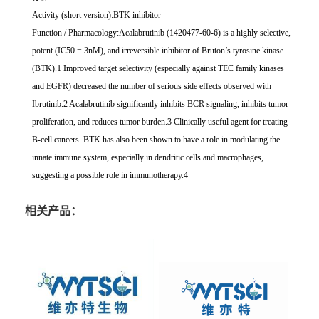
Activity (short version):BTK inhibitor
Function / Pharmacology:Acalabrutinib (1420477-60-6) is a highly selective,
potent (IC50 = 3nM), and irreversible inhibitor of Bruton’s tyrosine kinase
(BTK).1 Improved target selectivity (especially against TEC family kinases
and EGFR) decreased the number of serious side effects observed with
Ibrutinib.2 Acalabrutinib significantly inhibits BCR signaling, inhibits tumor
proliferation, and reduces tumor burden.3 Clinically useful agent for treating
B-cell cancers. BTK has also been shown to have a role in modulating the
innate immune system, especially in dendritic cells and macrophages,
suggesting a possible role in immunotherapy.4
相关产品：