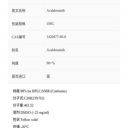
Acalabrutinib
英文名称
1MG
包装规格
1420477-60-6
CAS编号
Acalabrutinib
别名
98+%
纯度
是否进口
是
纯度:98% by HPLC;NMR (Conforms)
分子式:C26H23N7O2
分子量:465.52
溶剂:DMSO (>25 mg/ml)
性状:Yellow solid
存储:-20°C