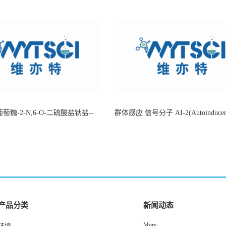
萄糖-2-N,6-O-二硫酸盐钠盐--
群体感应 信号分子 AI-2(Autoinducer 
-202266-99-7
货
产品分类
新闻动态
More
环境