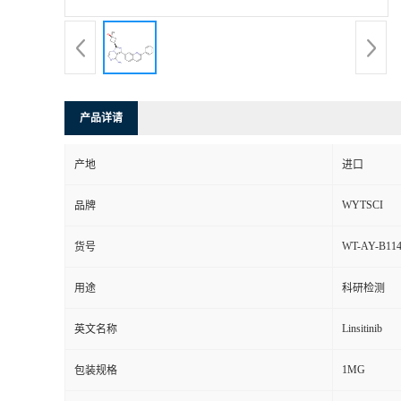
产品详请
产地
进口
WYTSCI
品牌
WT-AY-B114
货号
用途
科研检测
Linsitinib
英文名称
1MG
包装规格