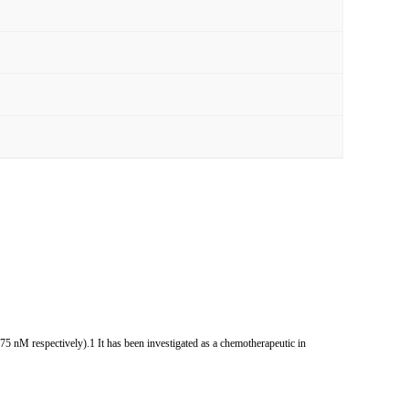
 75 nM respectively).1 It has been investigated as a chemotherapeutic in