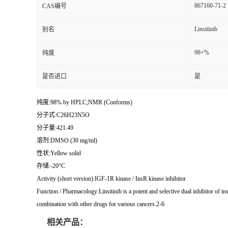
867160-71-2
CAS编号
Linsitinib
别名
98+%
纯度
是否进口
是
纯度:98% by HPLC;NMR (Conforms)
分子式:C26H23N5O
分子量:421.49
溶剂:DMSO (30 mg/ml)
性状:Yellow solid
存储:-20°C
Activity (short version):IGF-1R kinase / InsR kinase inhibitor
Function / Pharmacology:Linsitinib is a potent and selective dual inhibitor of i
combination with other drugs for various cancers.2-6
相关产品：