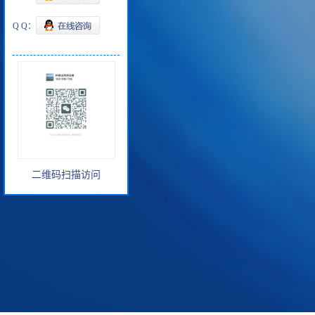
Q Q：
二维码扫描访问