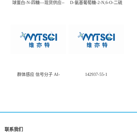
球蛋白-N-四糖---现货供应--
D-氨基葡萄糖-2-N,6-O-二硫
-75660-79-6
酸盐钠盐---202266-99-7
群体感应 信号分子 AI-
142937-55-1
2(Autoinducer 2 ) 现货
联系我们