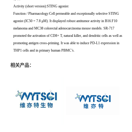
Activity (short version):STING agonist
Function / Pharmacology:Cell permeable and exceptionally selective STING
agonist (IC50 = 7.8 μM). It displayed robust antitumor activity in B16.F10
melanoma and MC38 colorectal adenocarcinoma mouse models. SR-717
promoted the activation of CD8+ T, natural killer, and dendritic cells as well as
promoting antigen cross-priming. It was able to induce PD-L1 expression in
THP1 cells and in primary human PBMC’s.
相关产品：