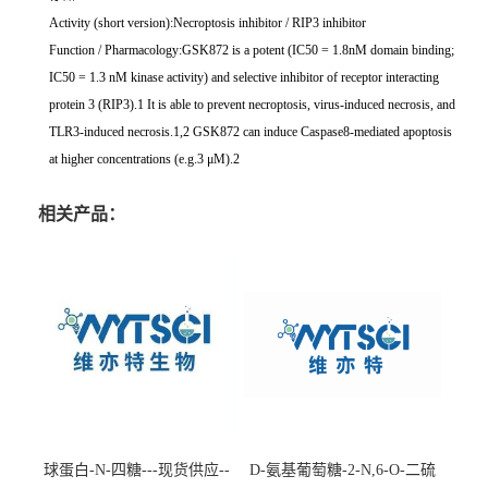
Activity (short version):Necroptosis inhibitor / RIP3 inhibitor
Function / Pharmacology:GSK872 is a potent (IC50 = 1.8nM domain binding;
IC50 = 1.3 nM kinase activity) and selective inhibitor of receptor interacting
protein 3 (RIP3).1 It is able to prevent necroptosis, virus-induced necrosis, and
TLR3-induced necrosis.1,2 GSK872 can induce Caspase8-mediated apoptosis
at higher concentrations (e.g.3 μM).2
相关产品：
球蛋白-N-四糖---现货供应--
D-氨基葡萄糖-2-N,6-O-二硫