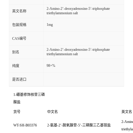
2-Amino-2’-deoxyadenosine-5’-triphosphate
英文名称
triethylammonium salt
1mg
包装规格
CAS编号
2-Amino-2’-deoxyadenosine-5’-triphosphate
别名
triethylammonium salt
98+%
纯度
是否进口
1-
硼基修饰核苷三磷
酸盐
货号
中文名
英文名
2-Amino
WT-SH-B03376
2-
氨基
-2’-
脱氧腺苷
-5’-
三磷酸三乙基铵盐
triethy