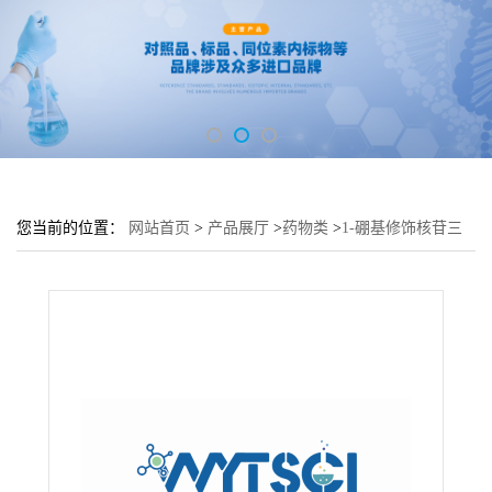
您当前的位置：
网站首页
>
产品展厅
>
药物类
>
1-硼基修饰核苷三
磷酸盐---2-氨基-2’-脱氧腺苷-5’-三磷酸三乙基铵盐