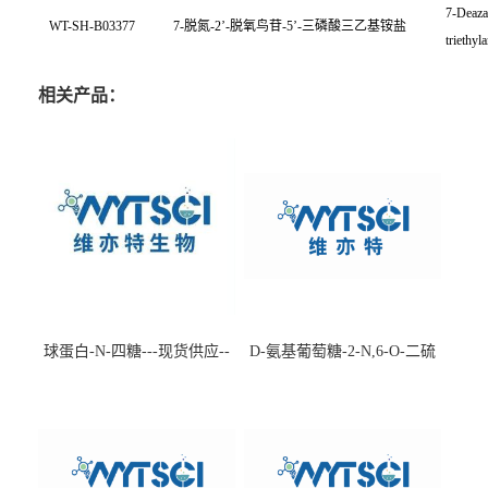
7-Deaza
WT-SH-B03377
7-
脱氮
-2’-
脱氧鸟苷
-5’-
三磷酸三乙基铵盐
triethy
相关产品：
球蛋白-N-四糖---现货供应--
D-氨基葡萄糖-2-N,6-O-二硫
-75660-79-6
酸盐钠盐---202266-99-7