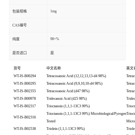
1mg
包装规格
CAS编号
98+%
纯度
是否进口
是
货号
中文名称
英文
WT-IS-B00294
Tetracosanoic Acid (12,12,13,13-d4 98%)
Tetra
WT-IS-B00295
Tetracosanoic Acid (9,9,10,10-d4 98%)
Tetra
WT-IS-B02355
Tetracosanoic Acid (d47 98%)
Tetra
WT-IS-B00978
Tridecanoic Acid (d25 98%)
Tride
WT-IS-B02317
Trioctanoin (1,1,1-13C3 99%)
Trioc
Trioctanoin (1,1,1-13C3 99%) Microbiological/Pyrogen
Trioc
WT-IS-B02316
Tested
Micro
WT-IS-B02538
Triolein (1,1,1-13C3 99%)
Triol