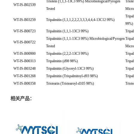
Triolein (1,1,1-13C3 99%) Microbiological/Pyrogen
Triol
WT-IS-B02539
Tested
Micro
Tripal
WT-IS-B03259
Tripalmitin (1,1,1,2,2,2,3,3,3,4,4,4-13C12 99%)
99%)
WT-IS-B00723
Tripalmitin (1,1,1-13C3 99%)
Tripa
Tripalmitin (1,1,1-13C3 99%) Microbiological/Pyrogen
Tripa
WT-IS-B00722
Tested
Micro
WT-IS-B00900
Tripalmitin (2,2,2-13C3 99%)
Tripa
WT-IS-B00313
Tripalmitin (d98 98%)
Tripa
WT-IS-B03248
Tripalmitin (Glyceryl-13C3 99%)
Tripa
WT-IS-B01268
Tripalmitin (Trispalmitoyl-d93 98%)
Tripa
WT-IS-B00358
Tristearin (Tristearoyl-d105 98%)
Trist
相关产品：