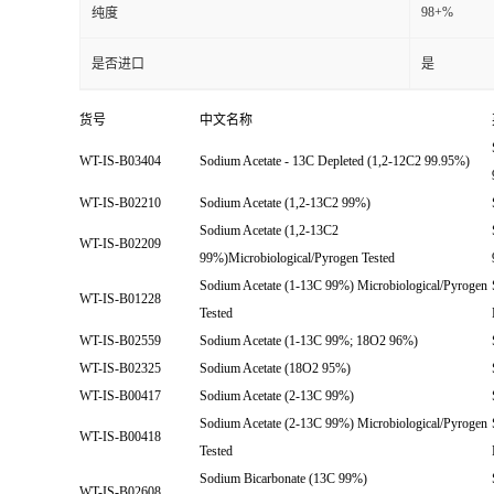
98+%
纯度
是否进口
是
货号
中文名称
WT-IS-B03404
Sodium Acetate - 13C Depleted (1,2-12C2 99.95%)
WT-IS-B02210
Sodium Acetate (1,2-13C2 99%)
Sodium Acetate (1,2-13C2
WT-IS-B02209
99%)Microbiological/Pyrogen Tested
Sodium Acetate (1-13C 99%) Microbiological/Pyrogen
WT-IS-B01228
Tested
WT-IS-B02559
Sodium Acetate (1-13C 99%; 18O2 96%)
WT-IS-B02325
Sodium Acetate (18O2 95%)
WT-IS-B00417
Sodium Acetate (2-13C 99%)
Sodium Acetate (2-13C 99%) Microbiological/Pyrogen
WT-IS-B00418
Tested
Sodium Bicarbonate (13C 99%)
WT-IS-B02608