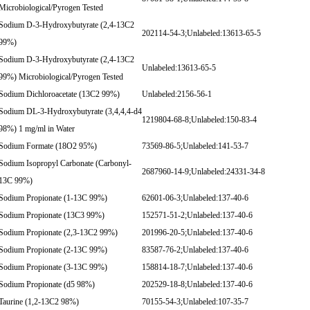
Microbiological/Pyrogen Tested
Sodium D-3-Hydroxybutyrate (2,4-13C2
202114-54-3;Unlabeled:13613-65-5
99%)
Sodium D-3-Hydroxybutyrate (2,4-13C2
Unlabeled:13613-65-5
99%) Microbiological/Pyrogen Tested
Sodium Dichloroacetate (13C2 99%)
Unlabeled:2156-56-1
Sodium DL-3-Hydroxybutyrate (3,4,4,4-d4
1219804-68-8;Unlabeled:150-83-4
98%) 1 mg/ml in Water
Sodium Formate (18O2 95%)
73569-86-5;Unlabeled:141-53-7
Sodium Isopropyl Carbonate (Carbonyl-
2687960-14-9;Unlabeled:24331-34-8
13C 99%)
Sodium Propionate (1-13C 99%)
62601-06-3;Unlabeled:137-40-6
Sodium Propionate (13C3 99%)
152571-51-2;Unlabeled:137-40-6
Sodium Propionate (2,3-13C2 99%)
201996-20-5;Unlabeled:137-40-6
Sodium Propionate (2-13C 99%)
83587-76-2;Unlabeled:137-40-6
Sodium Propionate (3-13C 99%)
158814-18-7;Unlabeled:137-40-6
Sodium Propionate (d5 98%)
202529-18-8;Unlabeled:137-40-6
Taurine (1,2-13C2 98%)
70155-54-3;Unlabeled:107-35-7