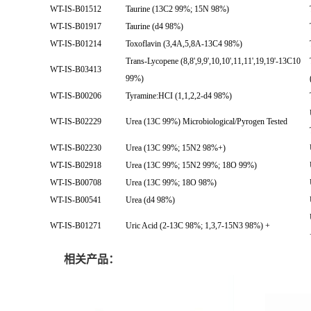
WT-IS-B01512
Taurine (13C2 99%; 15N 98%)
WT-IS-B01917
Taurine (d4 98%)
WT-IS-B01214
Toxoflavin (3,4A,5,8A-13C4 98%)
Trans-Lycopene (8,8',9,9',10,10',11,11',19,19'-13C10
WT-IS-B03413
99%)
WT-IS-B00206
Tyramine:HCI (1,1,2,2-d4 98%)
WT-IS-B02229
Urea (13C 99%) Microbiological/Pyrogen Tested
WT-IS-B02230
Urea (13C 99%; 15N2 98%+)
WT-IS-B02918
Urea (13C 99%; 15N2 99%; 18O 99%)
WT-IS-B00708
Urea (13C 99%; 18O 98%)
WT-IS-B00541
Urea (d4 98%)
WT-IS-B01271
Uric Acid (2-13C 98%; 1,3,7-15N3 98%) +
相关产品：