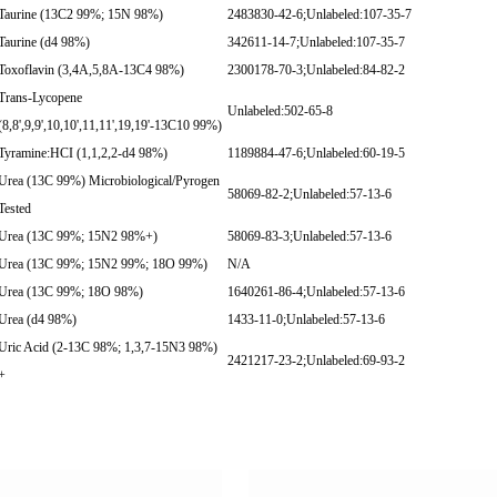
Taurine (13C2 99%; 15N 98%)
2483830-42-6;Unlabeled:107-35-7
Taurine (d4 98%)
342611-14-7;Unlabeled:107-35-7
Toxoflavin (3,4A,5,8A-13C4 98%)
2300178-70-3;Unlabeled:84-82-2
Trans-Lycopene
Unlabeled:502-65-8
(8,8',9,9',10,10',11,11',19,19'-13C10 99%)
Tyramine:HCI (1,1,2,2-d4 98%)
1189884-47-6;Unlabeled:60-19-5
Urea (13C 99%) Microbiological/Pyrogen
58069-82-2;Unlabeled:57-13-6
Tested
Urea (13C 99%; 15N2 98%+)
58069-83-3;Unlabeled:57-13-6
Urea (13C 99%; 15N2 99%; 18O 99%)
N/A
Urea (13C 99%; 18O 98%)
1640261-86-4;Unlabeled:57-13-6
Urea (d4 98%)
1433-11-0;Unlabeled:57-13-6
Uric Acid (2-13C 98%; 1,3,7-15N3 98%)
2421217-23-2;Unlabeled:69-93-2
+