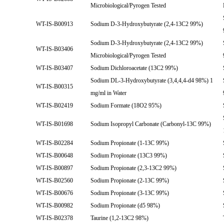
Microbiological/Pyrogen Tested
WT-IS-B00913
Sodium D-3-Hydroxybutyrate (2,4-13C2 99%)
Sodium D-3-Hydroxybutyrate (2,4-13C2 99%)
WT-IS-B03406
Microbiological/Pyrogen Tested
WT-IS-B03407
Sodium Dichloroacetate (13C2 99%)
Sodium DL-3-Hydroxybutyrate (3,4,4,4-d4 98%) 1
WT-IS-B00315
mg/ml in Water
WT-IS-B02419
Sodium Formate (18O2 95%)
WT-IS-B01698
Sodium Isopropyl Carbonate (Carbonyl-13C 99%)
WT-IS-B02284
Sodium Propionate (1-13C 99%)
WT-IS-B00648
Sodium Propionate (13C3 99%)
WT-IS-B00897
Sodium Propionate (2,3-13C2 99%)
WT-IS-B02560
Sodium Propionate (2-13C 99%)
WT-IS-B00676
Sodium Propionate (3-13C 99%)
WT-IS-B00982
Sodium Propionate (d5 98%)
WT-IS-B02378
Taurine (1,2-13C2 98%)