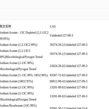
英文名称
CAS
Sodium Acetate - 13C Depleted (1,2-12C2
Unlabeled:127-09-3
99.95%)
Sodium Acetate (1,2-13C2 99%)
56374-56-2;Unlabeled:127-09-3
Sodium Acetate (1,2-13C2
56374-56-2;Unlabeled:127-09-3
99%)Microbiological/Pyrogen Tested
Sodium Acetate (1-13C 99%)
23424-28-4;Unlabeled:127-09-3
Microbiological/Pyrogen Tested
Sodium Acetate (1-13C 99%; 18O2 96%)
83587-72-8;Unlabeled:127-09-3
Sodium Acetate (18O2 95%)
66012-98-4;Unlabeled:127-09-3
Sodium Acetate (2-13C 99%)
13291-89-9;Unlabeled:127-09-3
Sodium Acetate (2-13C 99%)
13291-89-9;Unlabeled:127-09-3
Microbiological/Pyrogen Tested
Sodium Bicarbonate (13C 99%)
87081-58-1;Unlabeled:144-55-8