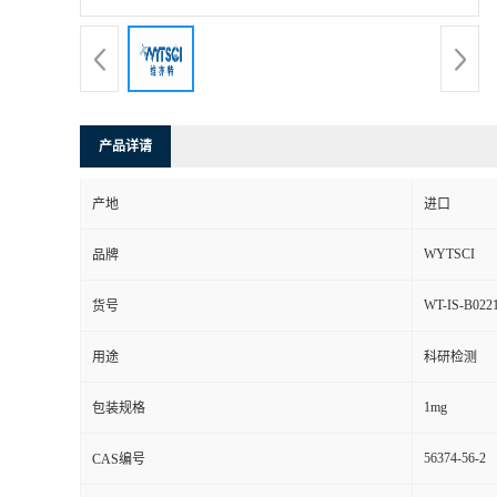
产品详请
产地
进口
WYTSCI
品牌
WT-IS-B022
货号
用途
科研检测
1mg
包装规格
56374-56-2
CAS编号