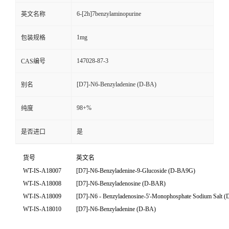
6-[2h]7benzylaminopurine
英文名称
1mg
包装规格
147028-87-3
CAS编号
[D7]-N6-Benzyladenine (D-BA)
别名
98+%
纯度
是否进口
是
货号
英文名
WT-IS-A18007
[D7]-N6-Benzyladenine-9-Glucoside (D-BA9G)
WT-IS-A18008
[D7]-N6-Benzyladenosine (D-BAR)
WT-IS-A18009
[D7]-N6
-
Benzyladenosine-5'-Monophosphate Sodium Salt
WT-IS-A18010
[D7]-N6-Benzyladenine (D-BA)