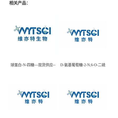
相关产品：
球蛋白-N-四糖---现货供应--
D-氨基葡萄糖-2-N,6-O-二硫
-75660-79-6
酸盐钠盐---202266-99-7