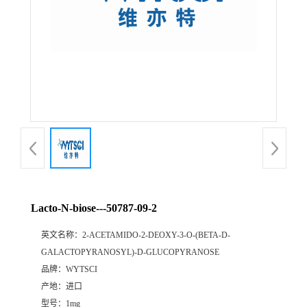
Lacto-N-biose---50787-09-2
英文名称：
2-ACETAMIDO-2-DEOXY-3-O-(BETA-D-
GALACTOPYRANOSYL)-D-GLUCOPYRANOSE
品牌：
WYTSCI
产地：
进口
型号：
1mg