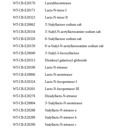
WT-CB-E20176
Lactodifucotetraose
WT-CB-E20171
Lacto-N-triose I
WT-CB-E20323
Lacto-N-triose II
WT-CB-E20062
3'-Sialyllactose sodium salt
WT-CB-E20334
3'-Sialyl-N-acetyllactosamine sodium salt
WT-CB-E20320
6'-Sialyllactose sodium salt
WT-CB-E20159
6'-α-Sialyl-N-acetyllactosamine sodium salt
WT-CB-E20049
3'-Sialyl-3-fucosyllactose
WT-CB-E20313
Disialosyl galactosyl globoside
WT-CB-E20100
Lacto-N-tetraose
WT-CB-E20066
Lacto-N-neotetraose
WT-CB-E20324
Lacto-N-fucopentaose I
WT-CB-E20201
Lacto-N-fucopentaose III
WT-CB-E20276
Disialyllacto-N-tetraose
WT-CB-E20004
3'-Sialyllacto-N-neotetraose
WT-CB-E20288
Sialyllacto-N-tetraose a
WT-CB-E20289
Sialyllacto-N-tetraose b
WT-CB-E20290
Sialyllacto-N-tetraose c