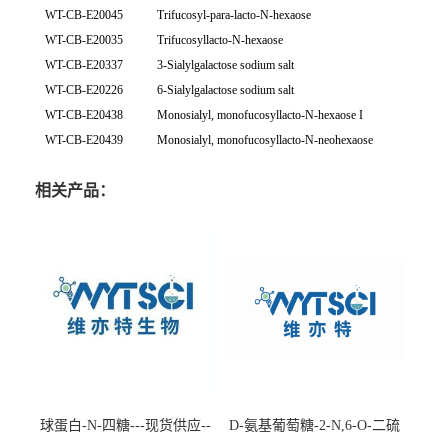
WT-CB-E20045
Trifucosyl-para-lacto-N-hexaose
WT-CB-E20035
Trifucosyllacto-N-hexaose
WT-CB-E20337
3-Sialylgalactose sodium salt
WT-CB-E20226
6-Sialylgalactose sodium salt
WT-CB-E20438
Monosialyl, monofucosyllacto-N-hexaose I
WT-CB-E20439
Monosialyl, monofucosyllacto-N-neohexaose
相关产品：
球蛋白-N-四糖---现货供应--
D-氨基葡萄糖-2-N,6-O-二硫