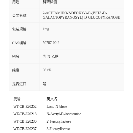
用途
科研检测
2-ACETAMIDO-2-DEOXY-3-O-(BETA-D-
英文名称
GALACTOPYRANOSYL)-D-GLUCOPYRANOSE
1mg
包装规格
50787-09-2
CAS编号
别名
乳-N-乙糖
98+%
纯度
是否进口
是
货号
英文名
WT-CB-E20252
Lacto-N-biose
WT-CB-E20218
N-Acetyl-D-lactosamine
WT-CB-E20236
2'-Fucosyllactose
WT-CB-E20237
3-Fucosyllactose