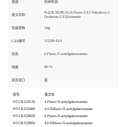
用途
科研检测
N-[(2R,3R,4R,5S)-6-Fluoro-3,4,5-Trihydroxy-1-
英文名称
Oxohexan-2-Yl]Acetamide
1mg
包装规格
112289-45-9
CAS编号
6-Fluoro-N-acetylgalactosamine
别名
98+%
纯度
是否进口
是
货号
英文名
WT-CB-E20136
4-Fluoro-N-acetylgalactosamine
WT-CB-E20408
4,4-Difluoro-N-acetylgalactosamine
WT-CB-E20028
6-Fluoro-N-acetylgalactosamine
WT-CB-E20064
4,6-Difluoro-N-acetylgalactosamine