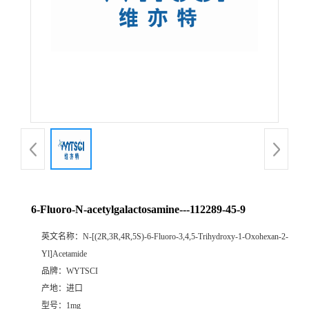
6-Fluoro-N-acetylgalactosamine---112289-45-9
英文名称：
N-[(2R,3R,4R,5S)-6-Fluoro-3,4,5-Trihydroxy-1-Oxohexan-2-
Yl]Acetamide
品牌：
WYTSCI
产地：
进口
型号：
1mg