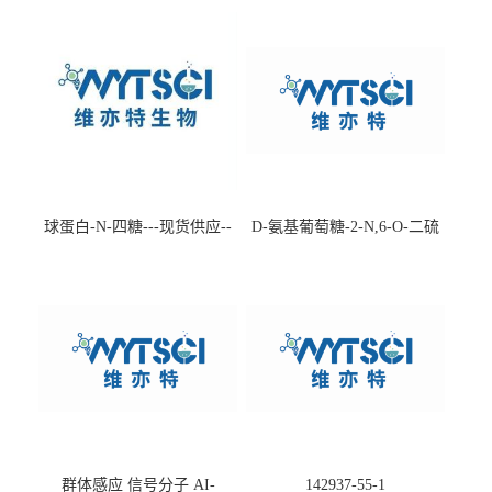
球蛋白-N-四糖---现货供应--
D-氨基葡萄糖-2-N,6-O-二硫
-75660-79-6
酸盐钠盐---202266-99-7
群体感应 信号分子 AI-
142937-55-1