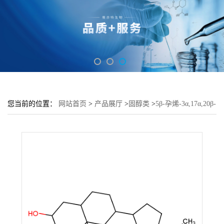
您当前的位置：
网站首页
>
产品展厅
>
固醇类
>
5β-孕烯-3α,17α,20β-
三醇