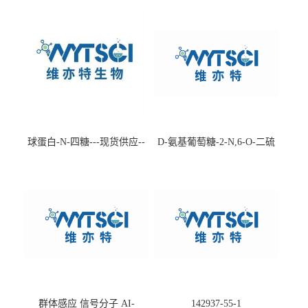
球蛋白-N-四糖---现货供应--
D-氨基葡萄糖-2-N,6-O-二硫
-75660-79-6
酸盐钠盐---202266-99-7
群体感应 信号分子 AI-
142937-55-1