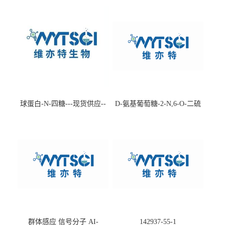
球蛋白-N-四糖---现货供应--
D-氨基葡萄糖-2-N,6-O-二硫
-75660-79-6
酸盐钠盐---202266-99-7
群体感应 信号分子 AI-
142937-55-1