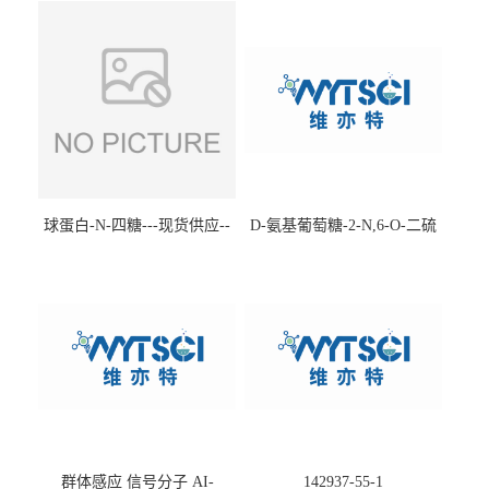
球蛋白-N-四糖---现货供应--
D-氨基葡萄糖-2-N,6-O-二硫
-75660-79-6
酸盐钠盐---202266-99-7
群体感应 信号分子 AI-
142937-55-1