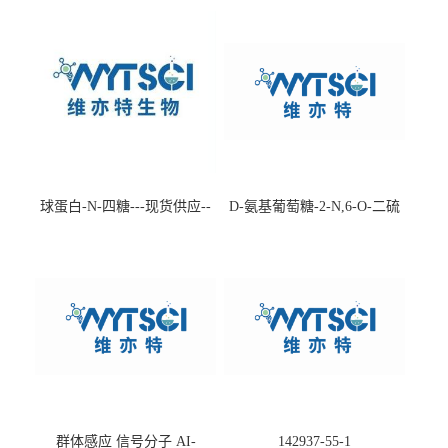
球蛋白-N-四糖---现货供应--
D-氨基葡萄糖-2-N,6-O-二硫
-75660-79-6
酸盐钠盐---202266-99-7
群体感应 信号分子 AI-
142937-55-1