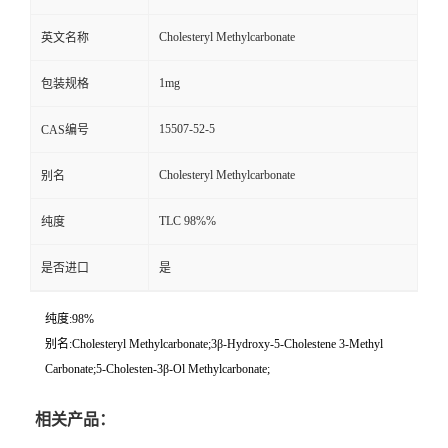
Cholesteryl Methylcarbonate
英文名称
1mg
包装规格
15507-52-5
CAS编号
Cholesteryl Methylcarbonate
别名
TLC 98%%
纯度
是否进口
是
纯度:98%
别名:Cholesteryl Methylcarbonate;3β-Hydroxy-5-Cholestene 3-Methyl
Carbonate;5-Cholesten-3β-Ol Methylcarbonate;
相关产品：