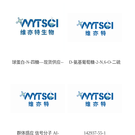
球蛋白-N-四糖---现货供应--
D-氨基葡萄糖-2-N,6-O-二硫
-75660-79-6
酸盐钠盐---202266-99-7
群体感应 信号分子 AI-
142937-55-1