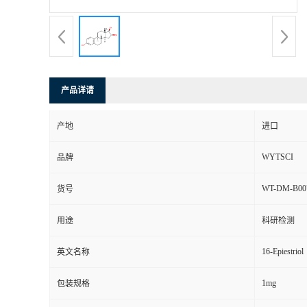
产品详请
产地
进口
WYTSCI
品牌
WT-DM-B00
货号
用途
科研检测
16-Epiestriol
英文名称
1mg
包装规格