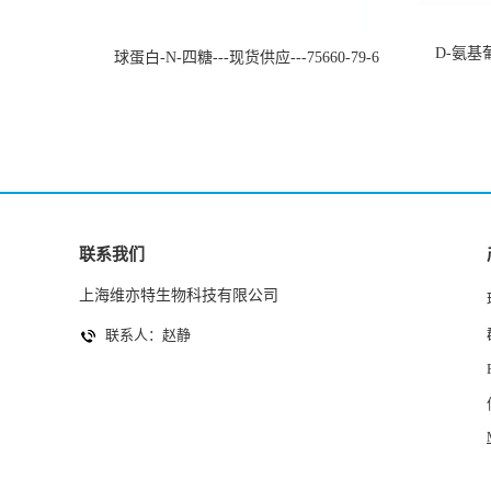
D-氨基葡
球蛋白-N-四糖---现货供应---75660-79-6
联系我们
上海维亦特生物科技有限公司
联系人：赵静