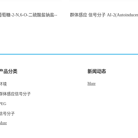
萄糖-2-N,6-O-二硫酸盐钠盐--
群体感应 信号分子 AI-2(Autoinducer 
-202266-99-7
货
产品分类
新闻动态
More
环境
群体感应信号分子
PEG
信号分子
More