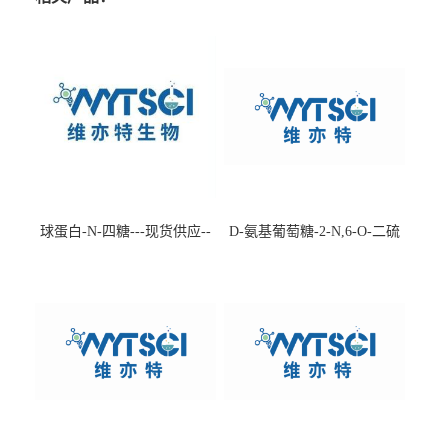
球蛋白-N-四糖---现货供应--
D-氨基葡萄糖-2-N,6-O-二硫
-75660-79-6
酸盐钠盐---202266-99-7