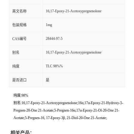
16,17-Epoxy-21-Acetoxypregnenolone
英文名称
1mg
包装规格
28444-97-5
CAS编号
16,17-Epoxy-21-Acetoxypregnenolone
别名
TLC 98%%
纯度
是否进口
是
纯度:98%
别名:16,17-Epoxy-21-Acetoxypregnenolone;16α,17α-Epoxy-21-Hydroxy-5-
Pregnen-20-One 21-Acetate;5-Pregnen-16α,17α-Epoxy-21-Ol-20-One 21-
Acetate;5-Pregnen-16, 17-Epoxy-3β, 21-Diol-20-One 21-Acetate;
相关产品：