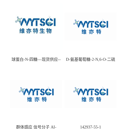
球蛋白-N-四糖---现货供应--
D-氨基葡萄糖-2-N,6-O-二硫
-75660-79-6
酸盐钠盐---202266-99-7
群体感应 信号分子 AI-
142937-55-1