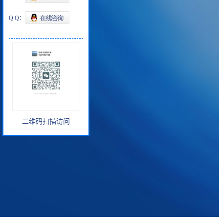
Q Q：
二维码扫描访问