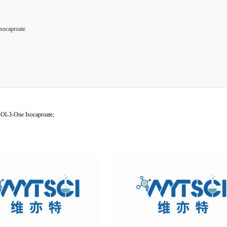
Isocaproate
-Ol-3-One Isocaproate;