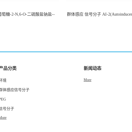
萄糖-2-N,6-O-二硫酸盐钠盐--
群体感应 信号分子 AI-2(Autoinducer 
-202266-99-7
货
产品分类
新闻动态
More
环境
群体感应信号分子
PEG
信号分子
More