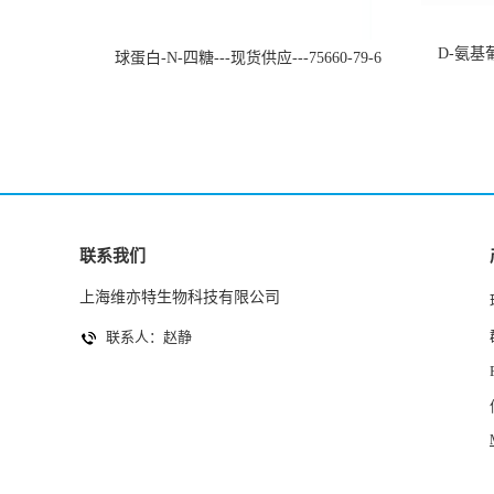
D-氨基葡
球蛋白-N-四糖---现货供应---75660-79-6
联系我们
上海维亦特生物科技有限公司
联系人：赵静