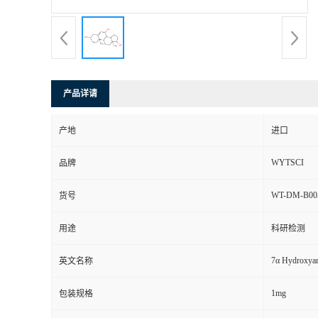
产品详请
产地
进口
WYTSCI
品牌
WT-DM-B00
货号
用途
科研检测
7α Hydroxyan
英文名称
1mg
包装规格