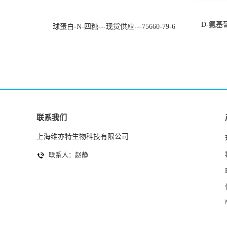
D-氨基葡
球蛋白-N-四糖---现货供应---75660-79-6
联系我们
上海维亦特生物科技有限公司
联系人：赵静