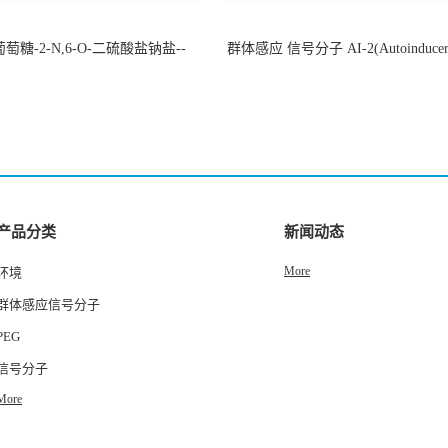
萄糖-2-N,6-O-二硫酸盐钠盐--
群体感应 信号分子 AI-2(Autoinducer 
-202266-99-7
货
产品分类
新闻动态
More
环境
群体感应信号分子
PEG
信号分子
More