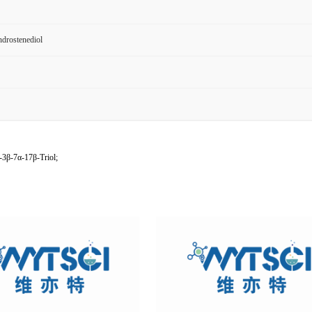
drostenediol
3β-7α-17β-Triol;