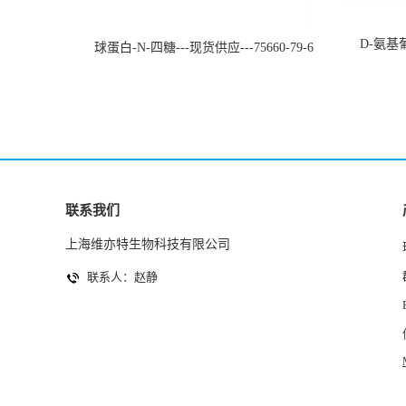
D-氨基葡
球蛋白-N-四糖---现货供应---75660-79-6
联系我们
上海维亦特生物科技有限公司
联系人：赵静