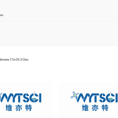
one
drosten-17α-Ol-3-One;