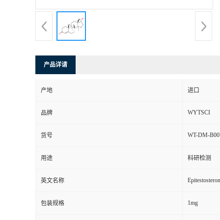
产品详请
产地
进口
WYTSCI
品牌
WT-DM-B00
货号
用途
科研检测
Epitestostero
英文名称
1mg
包装规格