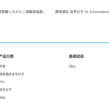
萄糖-2-N,6-O-二硫酸盐钠盐--
群体感应 信号分子 AI-2(Autoinducer 
-202266-99-7
货
产品分类
新闻动态
More
环境
群体感应信号分子
PEG
信号分子
More