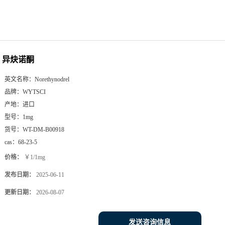
异炔诺酮
英文名称：
Norethynodrel
品牌：
WYTSCI
产地：
进口
型号：
1mg
货号：
WT-DM-B00918
cas：
68-23-5
价格：
￥1/1mg
发布日期：
2025-06-11
更新日期：
2026-08-07
发送咨询信息