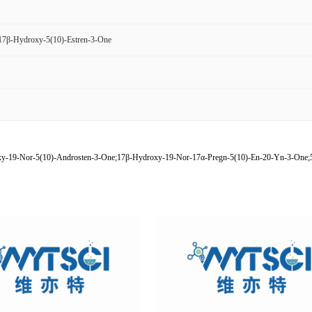
17β-Hydroxy-5(10)-Estren-3-One
-19-Nor-5(10)-Androsten-3-One;17β-Hydroxy-19-Nor-17α-Pregn-5(10)-En-20-Yn-3-One;5(