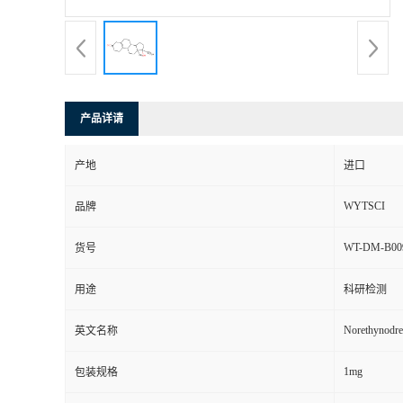
产品详请
产地
进口
WYTSCI
品牌
WT-DM-B00
货号
用途
科研检测
Norethynodre
英文名称
1mg
包装规格