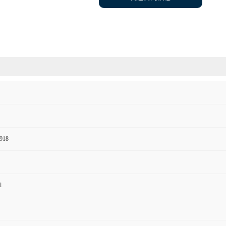
918
l