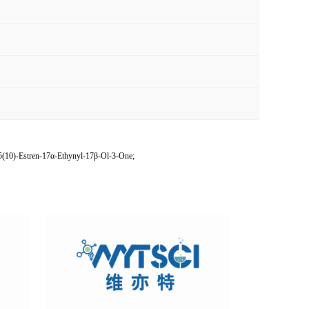
10)-Estren-17α-Ethynyl-17β-Ol-3-One;