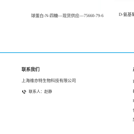
D-氨基葡
球蛋白-N-四糖---现货供应---75660-79-6
联系我们
上海维亦特生物科技有限公司
联系人：赵静