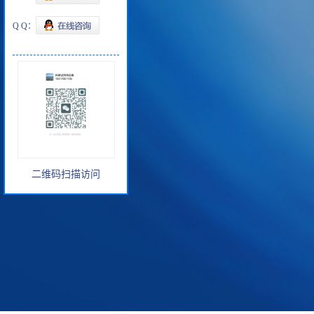
Q Q：
二维码扫描访问