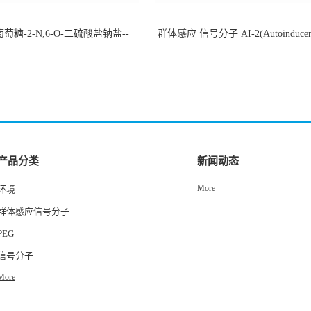
萄糖-2-N,6-O-二硫酸盐钠盐--
群体感应 信号分子 AI-2(Autoinducer 
-202266-99-7
货
产品分类
新闻动态
More
环境
群体感应信号分子
PEG
信号分子
More