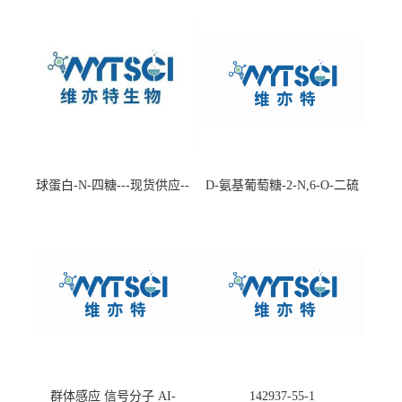
球蛋白-N-四糖---现货供应--
D-氨基葡萄糖-2-N,6-O-二硫
-75660-79-6
酸盐钠盐---202266-99-7
群体感应 信号分子 AI-
142937-55-1