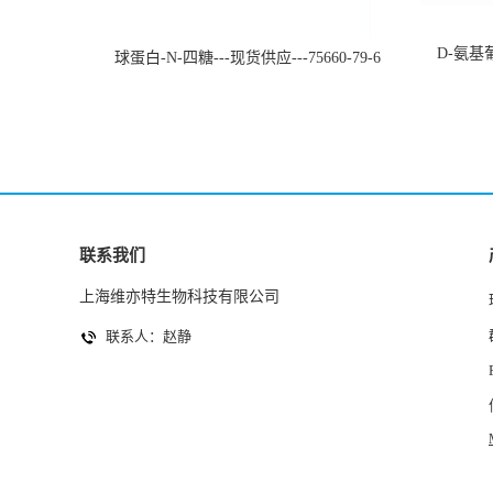
D-氨基葡
球蛋白-N-四糖---现货供应---75660-79-6
联系我们
上海维亦特生物科技有限公司
联系人：赵静