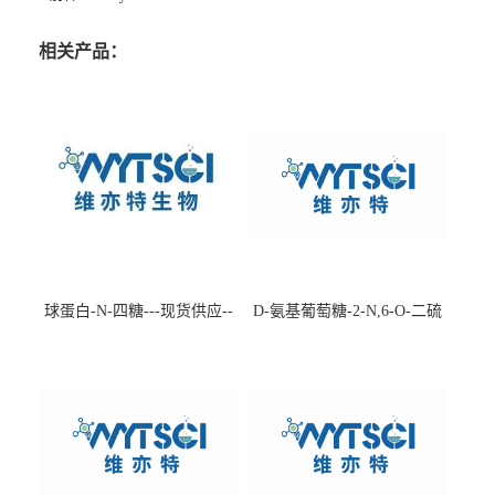
相关产品：
球蛋白-N-四糖---现货供应--
D-氨基葡萄糖-2-N,6-O-二硫
-75660-79-6
酸盐钠盐---202266-99-7