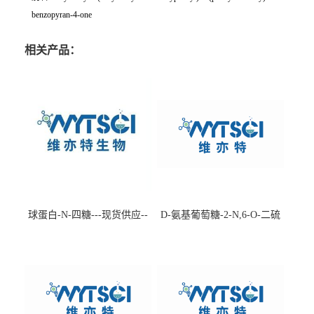
benzopyran-4-one
相关产品：
球蛋白-N-四糖---现货供应--
D-氨基葡萄糖-2-N,6-O-二硫
-75660-79-6
酸盐钠盐---202266-99-7