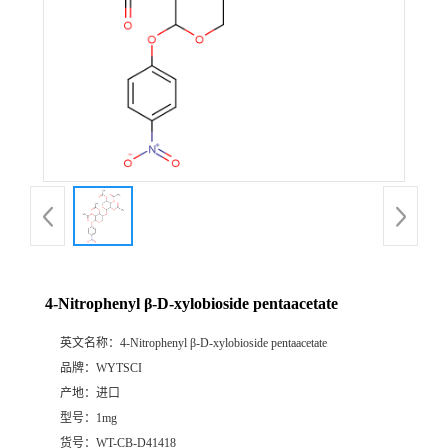
4-Nitrophenyl β-D-xylobioside pentaacetate
英文名称：
4-Nitrophenyl β-D-xylobioside pentaacetate
品牌：
WYTSCI
产地：
进口
型号：
1mg
货号：
WT-CB-D41418