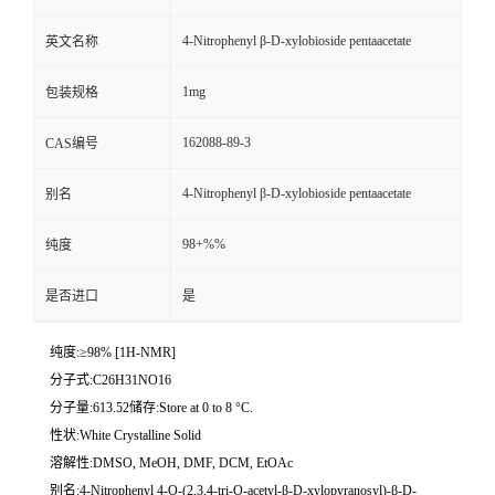
4-Nitrophenyl β-D-xylobioside pentaacetate
英文名称
1mg
包装规格
162088-89-3
CAS编号
4-Nitrophenyl β-D-xylobioside pentaacetate
别名
98+%%
纯度
是否进口
是
纯度:≥98% [1H-NMR]
分子式:C26H31NO16
分子量:613.52储存:Store at 0 to 8 °C.
性状:White Crystalline Solid
溶解性:DMSO, MeOH, DMF, DCM, EtOAc
别名:4-Nitrophenyl 4-O-(2,3,4-tri-O-acetyl-β-D-xylopyranosyl)-β-D-