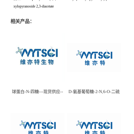
xylopyranoside 2,3-diacetate
相关产品：
球蛋白-N-四糖---现货供应--
D-氨基葡萄糖-2-N,6-O-二硫
-75660-79-6
酸盐钠盐---202266-99-7