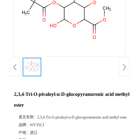
2,3,4-Tri-O-pivaloyl-α-D-glucopyranuronic acid methyl
ester
英文名称：
2,3,4-Tri-O-pivaloyl-α-D-glucopyranuronic acid methyl ester
品牌：
WYTSCI
产地：
进口