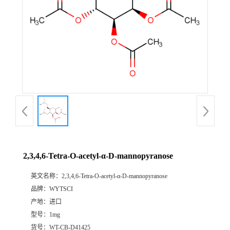
2,3,4,6-Tetra-O-acetyl-α-D-mannopyranose
英文名称：
2,3,4,6-Tetra-O-acetyl-α-D-mannopyranose
品牌：
WYTSCI
产地：
进口
型号：
1mg
货号：
WT-CB-D41425