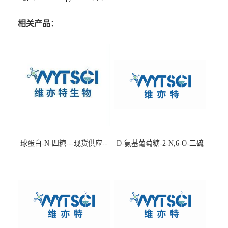
相关产品：
球蛋白-N-四糖---现货供应--
D-氨基葡萄糖-2-N,6-O-二硫
-75660-79-6
酸盐钠盐---202266-99-7