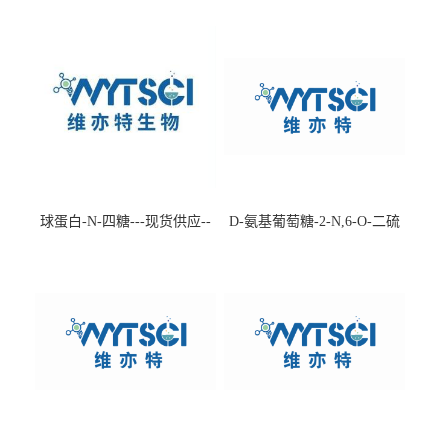
球蛋白-N-四糖---现货供应--
D-氨基葡萄糖-2-N,6-O-二硫
-75660-79-6
酸盐钠盐---202266-99-7