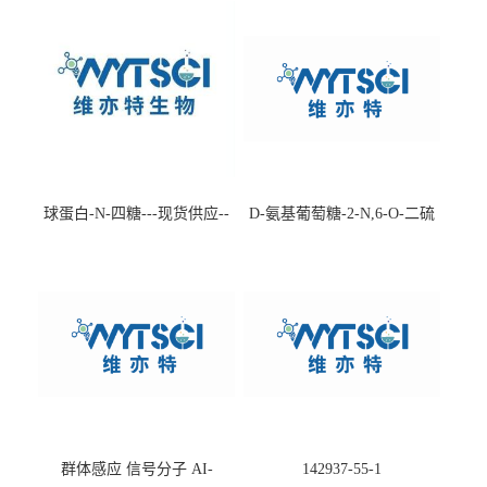
球蛋白-N-四糖---现货供应--
D-氨基葡萄糖-2-N,6-O-二硫
-75660-79-6
酸盐钠盐---202266-99-7
群体感应 信号分子 AI-
142937-55-1