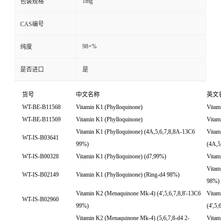
1mg
包装规格
CAS编号
98+%
纯度
是否进口
是
货号
中文名称
英文
WT-BE-B11568
Vitamin K1 (Phylloquinone)
Vitam
WT-BE-B11569
Vitamin K1 (Phylloquinone)
Vitam
Vitamin K1 (Phylloquinone) (4A,5,6,7,8,8A-13C6
Vitam
WT-IS-B03641
99%)
(4A,5
WT-IS-B00328
Vitamin K1 (Phylloquinone) (d7,99%)
Vitam
Vitam
WT-IS-B02149
Vitamin K1 (Phylloquinone) (Ring-d4 98%)
98%)
Vitamin K2 (Menaquinone Mk-4) (4',5,6,7,8,8'-13C6
Vitam
WT-IS-B02960
99%)
(4',5
Vitamin K2 (Menaquinone Mk-4) (5,6,7,8-d4 2-
Vitam