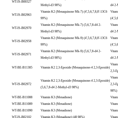
WT-IS-B00327
Methyl-d3 98%)
d4 2-
Vitamin K2 (Menaquinone Mk-7) (4',5,6,7,8,8'-13C6
Vitam
WT-IS-B02963
99%)
(4',5
Vitamin K2 (Menaquinone Mk-7) (5,6,7,8-d4 2-
Vitam
WT-IS-B02970
Methyl-d3 98%)
d4 2-
Vitamin K2 (Menaquinone Mk-9) (4',5,6,7,8,8'-13C6
Vitam
WT-IS-B02958
99%)
(4',5
Vitamin K2 (Menaquinone Mk-9) (5,6,7,8-d4 2-
Vitam
WT-IS-B02971
Methyl-d3 98%)
d4 2-
Vitam
WT-BE-B11385
Vitamin K2 2,3-Epoxide (Menaquinone-4 2,3-Epoxide)
2,3-E
Vitam
Vitamin K2 2,3-Epoxide (Menaquinone-4 2,3-Epoxide)
WT-IS-B02972
2,3-E
(5,6,7,8-d4 2-Methyl-d3 98%)
98%)
WT-BE-B11088
Vitamin K3 (Menadione)
Vitam
WT-BE-B11089
Vitamin K3 (Menadione)
Vitam
WT-BE-B11090
Vitamin K3 (Menadione)
Vitam
WT-IS-B02102
Vitamin K3 (Menadione) (d8 98%)
Vitam