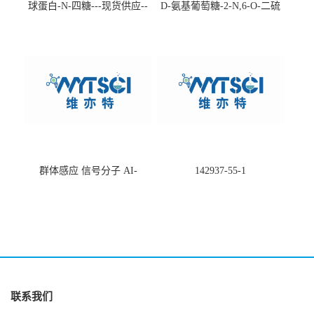
球蛋白-N-四糖---现货供应--
D-氨基葡萄糖-2-N,6-O-二硫
-75660-79-6
酸盐钠盐---202266-99-7
群体感应 信号分子 AI-
142937-55-1
2(Autoinducer 2 ) 现货
联系我们