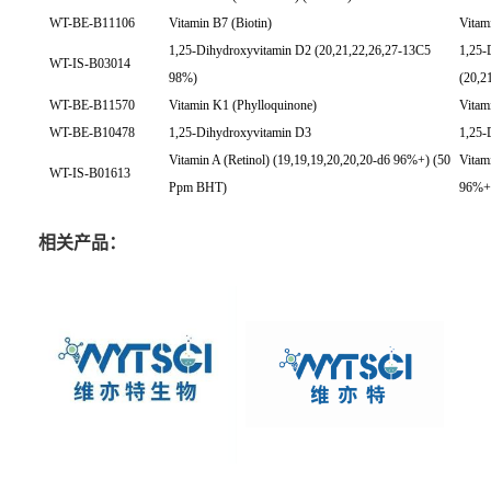
WT-BE-B11106
Vitamin B7 (Biotin)
Vitam
1,25-Dihydroxyvitamin D2 (20,21,22,26,27-13C5
1,25-
WT-IS-B03014
98%)
(20,2
WT-BE-B11570
Vitamin K1 (Phylloquinone)
Vitam
WT-BE-B10478
1,25-Dihydroxyvitamin D3
1,25-
Vitamin A (Retinol) (19,19,19,20,20,20-d6 96%+) (50
Vitam
WT-IS-B01613
Ppm BHT)
96%+
相关产品：