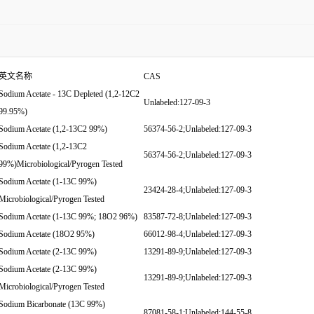
英文名称
CAS
Sodium Acetate - 13C Depleted (1,2-12C2
Unlabeled:127-09-3
99.95%)
Sodium Acetate (1,2-13C2 99%)
56374-56-2;Unlabeled:127-09-3
Sodium Acetate (1,2-13C2
56374-56-2;Unlabeled:127-09-3
99%)Microbiological/Pyrogen Tested
Sodium Acetate (1-13C 99%)
23424-28-4;Unlabeled:127-09-3
Microbiological/Pyrogen Tested
Sodium Acetate (1-13C 99%; 18O2 96%)
83587-72-8;Unlabeled:127-09-3
Sodium Acetate (18O2 95%)
66012-98-4;Unlabeled:127-09-3
Sodium Acetate (2-13C 99%)
13291-89-9;Unlabeled:127-09-3
Sodium Acetate (2-13C 99%)
13291-89-9;Unlabeled:127-09-3
Microbiological/Pyrogen Tested
Sodium Bicarbonate (13C 99%)
87081-58-1;Unlabeled:144-55-8