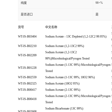
98+%
纯度
是否进口
是
货号
中文名称
WT-IS-B03404
Sodium Acetate - 13C Depleted (1,2-12C2 99.95%)
WT-IS-B02210
Sodium Acetate (1,2-13C2 99%)
Sodium Acetate (1,2-13C2
WT-IS-B02209
99%)Microbiological/Pyrogen Tested
Sodium Acetate (1-13C 99%) Microbiological/Pyrogen
WT-IS-B01228
Tested
WT-IS-B02559
Sodium Acetate (1-13C 99%; 18O2 96%)
WT-IS-B02325
Sodium Acetate (18O2 95%)
WT-IS-B00417
Sodium Acetate (2-13C 99%)
Sodium Acetate (2-13C 99%) Microbiological/Pyrogen
WT-IS-B00418
Tested
Sodium Bicarbonate (13C 99%)
WT-IS-B02608