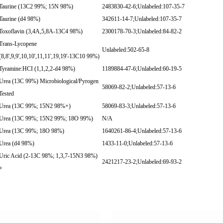
Taurine (13C2 99%; 15N 98%)
2483830-42-6;Unlabeled:107-35-7
Taurine (d4 98%)
342611-14-7;Unlabeled:107-35-7
Toxoflavin (3,4A,5,8A-13C4 98%)
2300178-70-3;Unlabeled:84-82-2
Trans-Lycopene
Unlabeled:502-65-8
(8,8',9,9',10,10',11,11',19,19'-13C10 99%)
Tyramine:HCI (1,1,2,2-d4 98%)
1189884-47-6;Unlabeled:60-19-5
Urea (13C 99%) Microbiological/Pyrogen
58069-82-2;Unlabeled:57-13-6
Tested
Urea (13C 99%; 15N2 98%+)
58069-83-3;Unlabeled:57-13-6
Urea (13C 99%; 15N2 99%; 18O 99%)
N/A
Urea (13C 99%; 18O 98%)
1640261-86-4;Unlabeled:57-13-6
Urea (d4 98%)
1433-11-0;Unlabeled:57-13-6
Uric Acid (2-13C 98%; 1,3,7-15N3 98%)
2421217-23-2;Unlabeled:69-93-2
+