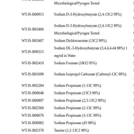
Microbiological/Pyrogen Tested
WT-IS-B00913
Sodium D-3-Hydroxybutyrate (2,4-13C2 99%)
Sodium D-3-Hydroxybutyrate (2,4-13C2 99%)
WT-IS-B03406
Microbiological/Pyrogen Tested
WT-IS-B03407
Sodium Dichloroacetate (13C2 99%)
Sodium DL-3-Hydroxybutyrate (3,4,4,4-d4 98%) 1
WT-IS-B00315
mg/ml in Water
WT-IS-B02419
Sodium Formate (18O2 95%)
WT-IS-B01698
Sodium Isopropyl Carbonate (Carbonyl-13C 99%)
WT-IS-B02284
Sodium Propionate (1-13C 99%)
WT-IS-B00648
Sodium Propionate (13C3 99%)
WT-IS-B00897
Sodium Propionate (2,3-13C2 99%)
WT-IS-B02560
Sodium Propionate (2-13C 99%)
WT-IS-B00676
Sodium Propionate (3-13C 99%)
WT-IS-B00982
Sodium Propionate (d5 98%)
WT-IS-B02378
Taurine (1,2-13C2 98%)