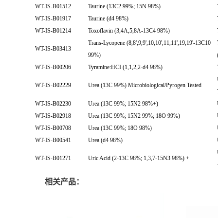
WT-IS-B01512
Taurine (13C2 99%; 15N 98%)
WT-IS-B01917
Taurine (d4 98%)
WT-IS-B01214
Toxoflavin (3,4A,5,8A-13C4 98%)
Trans-Lycopene (8,8',9,9',10,10',11,11',19,19'-13C10
WT-IS-B03413
99%)
WT-IS-B00206
Tyramine:HCI (1,1,2,2-d4 98%)
WT-IS-B02229
Urea (13C 99%) Microbiological/Pyrogen Tested
WT-IS-B02230
Urea (13C 99%; 15N2 98%+)
WT-IS-B02918
Urea (13C 99%; 15N2 99%; 18O 99%)
WT-IS-B00708
Urea (13C 99%; 18O 98%)
WT-IS-B00541
Urea (d4 98%)
WT-IS-B01271
Uric Acid (2-13C 98%; 1,3,7-15N3 98%) +
相关产品：