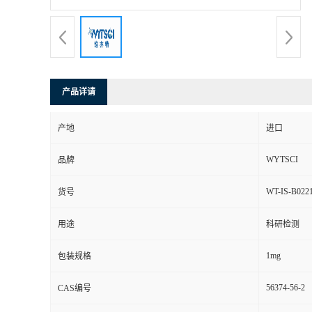
产品详请
产地
进口
WYTSCI
品牌
WT-IS-B022
货号
用途
科研检测
1mg
包装规格
56374-56-2
CAS编号