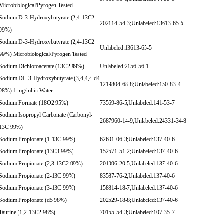
Microbiological/Pyrogen Tested
Sodium D-3-Hydroxybutyrate (2,4-13C2
202114-54-3;Unlabeled:13613-65-5
99%)
Sodium D-3-Hydroxybutyrate (2,4-13C2
Unlabeled:13613-65-5
99%) Microbiological/Pyrogen Tested
Sodium Dichloroacetate (13C2 99%)
Unlabeled:2156-56-1
Sodium DL-3-Hydroxybutyrate (3,4,4,4-d4
1219804-68-8;Unlabeled:150-83-4
98%) 1 mg/ml in Water
Sodium Formate (18O2 95%)
73569-86-5;Unlabeled:141-53-7
Sodium Isopropyl Carbonate (Carbonyl-
2687960-14-9;Unlabeled:24331-34-8
13C 99%)
Sodium Propionate (1-13C 99%)
62601-06-3;Unlabeled:137-40-6
Sodium Propionate (13C3 99%)
152571-51-2;Unlabeled:137-40-6
Sodium Propionate (2,3-13C2 99%)
201996-20-5;Unlabeled:137-40-6
Sodium Propionate (2-13C 99%)
83587-76-2;Unlabeled:137-40-6
Sodium Propionate (3-13C 99%)
158814-18-7;Unlabeled:137-40-6
Sodium Propionate (d5 98%)
202529-18-8;Unlabeled:137-40-6
Taurine (1,2-13C2 98%)
70155-54-3;Unlabeled:107-35-7