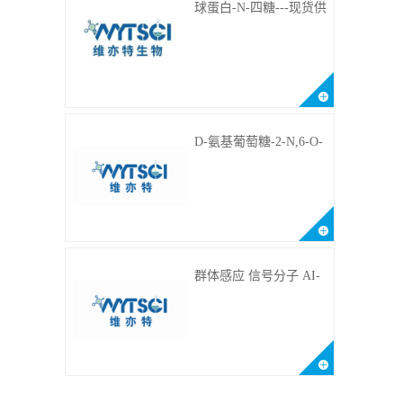
球蛋白-N-四糖---现货供
应---75660-79-6
D-氨基葡萄糖-2-N,6-O-
二硫酸盐钠盐---202266-
99-7
群体感应 信号分子 AI-
2(Autoinducer 2 ) 现货