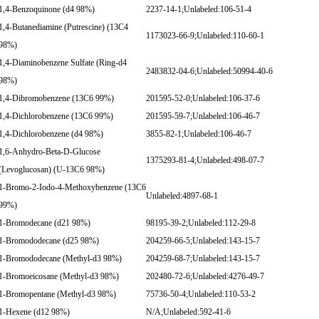
1,4-Benzoquinone (d4 98%)
2237-14-1;Unlabeled:106-51-4
1,4-Butanediamine (Putrescine) (13C4
1173023-66-9;Unlabeled:110-60-1
98%)
1,4-Diaminobenzene Sulfate (Ring-d4
2483832-04-6;Unlabeled:50994-40-6
98%)
1,4-Dibromobenzene (13C6 99%)
201595-52-0;Unlabeled:106-37-6
1,4-Dichlorobenzene (13C6 99%)
201595-59-7;Unlabeled:106-46-7
1,4-Dichlorobenzene (d4 98%)
3855-82-1;Unlabeled:106-46-7
1,6-Anhydro-Beta-D-Glucose
1375293-81-4;Unlabeled:498-07-7
(Levoglucosan) (U-13C6 98%)
1-Bromo-2-Iodo-4-Methoxybenzene (13C6
Unlabeled:4897-68-1
99%)
1-Bromodecane (d21 98%)
98195-39-2;Unlabeled:112-29-8
1-Bromododecane (d25 98%)
204259-66-5;Unlabeled:143-15-7
1-Bromododecane (Methyl-d3 98%)
204259-68-7;Unlabeled:143-15-7
1-Bromoeicosane (Methyl-d3 98%)
202480-72-6;Unlabeled:4276-49-7
1-Bromopentane (Methyl-d3 98%)
75736-50-4;Unlabeled:110-53-2
1-Hexene (d12 98%)
N/A;Unlabeled:592-41-6