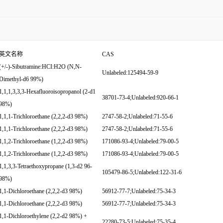
英文名称
CAS
(+/-)-Sibutramine:HCI:H2O (N,N-
Unlabeled:125494-59-9
Dimethyl-d6 99%)
1,1,1,3,3,3-Hexafluoroisopropanol (2-d1
38701-73-4;Unlabeled:920-66-1
98%)
1,1,1-Trichloroethane (2,2,2-d3 98%)
2747-58-2;Unlabeled:71-55-6
1,1,1-Trichloroethane (2,2,2-d3 98%)
2747-58-2;Unlabeled:71-55-6
1,1,2-Trichloroethane (1,2,2-d3 98%)
171086-93-4;Unlabeled:79-00-5
1,1,2-Trichloroethane (1,2,2-d3 98%)
171086-93-4;Unlabeled:79-00-5
1,1,3,3-Tetraethoxypropane (1,3-d2 96-
105479-86-5;Unlabeled:122-31-6
98%)
1,1-Dichloroethane (2,2,2-d3 98%)
56912-77-7;Unlabeled:75-34-3
1,1-Dichloroethane (2,2,2-d3 98%)
56912-77-7;Unlabeled:75-34-3
1,1-Dichloroethylene (2,2-d2 98%) +
22280-73-5;Unlabeled:75-35-4