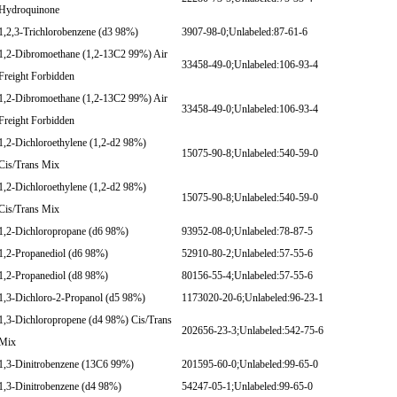
Hydroquinone
1,2,3-Trichlorobenzene (d3 98%)
3907-98-0;Unlabeled:87-61-6
1,2-Dibromoethane (1,2-13C2 99%) Air
33458-49-0;Unlabeled:106-93-4
Freight Forbidden
1,2-Dibromoethane (1,2-13C2 99%) Air
33458-49-0;Unlabeled:106-93-4
Freight Forbidden
1,2-Dichloroethylene (1,2-d2 98%)
15075-90-8;Unlabeled:540-59-0
Cis/Trans Mix
1,2-Dichloroethylene (1,2-d2 98%)
15075-90-8;Unlabeled:540-59-0
Cis/Trans Mix
1,2-Dichloropropane (d6 98%)
93952-08-0;Unlabeled:78-87-5
1,2-Propanediol (d6 98%)
52910-80-2;Unlabeled:57-55-6
1,2-Propanediol (d8 98%)
80156-55-4;Unlabeled:57-55-6
1,3-Dichloro-2-Propanol (d5 98%)
1173020-20-6;Unlabeled:96-23-1
1,3-Dichloropropene (d4 98%) Cis/Trans
202656-23-3;Unlabeled:542-75-6
Mix
1,3-Dinitrobenzene (13C6 99%)
201595-60-0;Unlabeled:99-65-0
1,3-Dinitrobenzene (d4 98%)
54247-05-1;Unlabeled:99-65-0