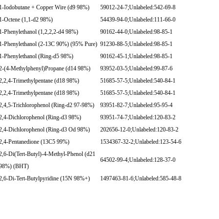
1-Iodobutane + Copper Wire (d9 98%)
59012-24-7;Unlabeled:542-69-8
1-Octene (1,1-d2 98%)
54439-94-0;Unlabeled:111-66-0
1-Phenylethanol (1,2,2,2-d4 98%)
90162-44-0;Unlabeled:98-85-1
1-Phenylethanol (2-13C 90%) (95% Pure)
91230-88-5;Unlabeled:98-85-1
1-Phenylethanol (Ring-d5 98%)
90162-45-1;Unlabeled:98-85-1
2-(4-Methylphenyl)Propane (d14 98%)
93952-03-5;Unlabeled:99-87-6
2,2,4-Trimethylpentane (d18 98%)
51685-57-5;Unlabeled:540-84-1
2,2,4-Trimethylpentane (d18 98%)
51685-57-5;Unlabeled:540-84-1
2,4,5-Trichlorophenol (Ring-d2 97-98%)
93951-82-7;Unlabeled:95-95-4
2,4-Dichlorophenol (Ring-d3 98%)
93951-74-7;Unlabeled:120-83-2
2,4-Dichlorophenol (Ring-d3 Od 98%)
202656-12-0;Unlabeled:120-83-2
2,4-Pentanedione (13C5 99%)
1534367-32-2;Unlabeled:123-54-6
2,6-Di(Tert-Butyl)-4-Methyl-Phenol (d21
64502-99-4;Unlabeled:128-37-0
98%) (BHT)
2,6-Di-Tert-Butylpyridine (15N 98%+)
1497463-81-6;Unlabeled:585-48-8