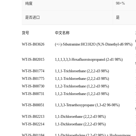
98+%
纯度
是否进口
是
货号
中文名称
WT-IS-B03626
(+/-)-Sibutramine:HCI:H2O (N,N-Dimethyl-d6 99%)
WT-IS-B02015
1,1,1,3,3,3-Hexafluoroisopropanol (2-d1 98%)
WT-IS-B01774
1,1,1-Trichloroethane (2,2,2-d3 98%)
WT-IS-B01775
1,1,1-Trichloroethane (2,2,2-d3 98%)
WT-IS-B00730
1,1,2-Trichloroethane (1,2,2-d3 98%)
WT-IS-B00731
1,1,2-Trichloroethane (1,2,2-d3 98%)
WT-IS-B00051
1,1,3,3-Tetraethoxypropane (1,3-d2 96-98%)
WT-IS-B02213
1,1-Dichloroethane (2,2,2-d3 98%)
WT-IS-B02214
1,1-Dichloroethane (2,2,2-d3 98%)
WT-IS-B01184
1,1-Dichloroethylene (2,2-d2 98%) + Hydroquinone