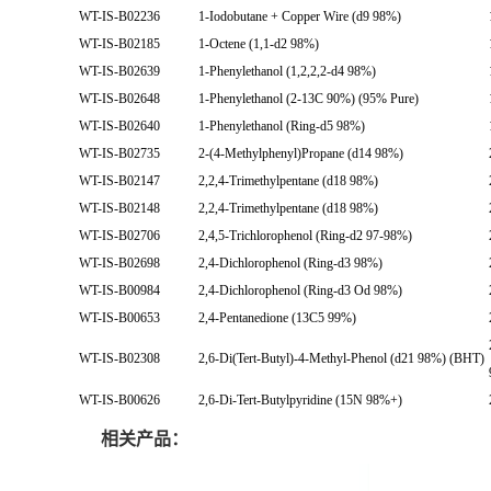
WT-IS-B02236
1-Iodobutane + Copper Wire (d9 98%)
WT-IS-B02185
1-Octene (1,1-d2 98%)
WT-IS-B02639
1-Phenylethanol (1,2,2,2-d4 98%)
WT-IS-B02648
1-Phenylethanol (2-13C 90%) (95% Pure)
WT-IS-B02640
1-Phenylethanol (Ring-d5 98%)
WT-IS-B02735
2-(4-Methylphenyl)Propane (d14 98%)
WT-IS-B02147
2,2,4-Trimethylpentane (d18 98%)
WT-IS-B02148
2,2,4-Trimethylpentane (d18 98%)
WT-IS-B02706
2,4,5-Trichlorophenol (Ring-d2 97-98%)
WT-IS-B02698
2,4-Dichlorophenol (Ring-d3 98%)
WT-IS-B00984
2,4-Dichlorophenol (Ring-d3 Od 98%)
WT-IS-B00653
2,4-Pentanedione (13C5 99%)
WT-IS-B02308
2,6-Di(Tert-Butyl)-4-Methyl-Phenol (d21 98%) (BHT)
WT-IS-B00626
2,6-Di-Tert-Butylpyridine (15N 98%+)
相关产品：