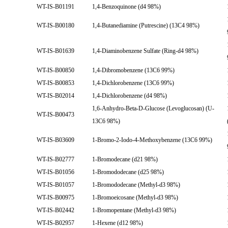
WT-IS-B01191
1,4-Benzoquinone (d4 98%)
WT-IS-B00180
1,4-Butanediamine (Putrescine) (13C4 98%)
WT-IS-B01639
1,4-Diaminobenzene Sulfate (Ring-d4 98%)
WT-IS-B00850
1,4-Dibromobenzene (13C6 99%)
WT-IS-B00853
1,4-Dichlorobenzene (13C6 99%)
WT-IS-B02014
1,4-Dichlorobenzene (d4 98%)
1,6-Anhydro-Beta-D-Glucose (Levoglucosan) (U-
WT-IS-B00473
13C6 98%)
WT-IS-B03609
1-Bromo-2-Iodo-4-Methoxybenzene (13C6 99%)
WT-IS-B02777
1-Bromodecane (d21 98%)
WT-IS-B01056
1-Bromododecane (d25 98%)
WT-IS-B01057
1-Bromododecane (Methyl-d3 98%)
WT-IS-B00975
1-Bromoeicosane (Methyl-d3 98%)
WT-IS-B02442
1-Bromopentane (Methyl-d3 98%)
WT-IS-B02957
1-Hexene (d12 98%)