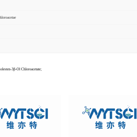
hloroacetae
lesten-3β-Ol Chloroacetate;