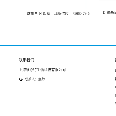
D-氨基葡
球蛋白-N-四糖---现货供应---75660-79-6
联系我们
上海维亦特生物科技有限公司
联系人：赵静