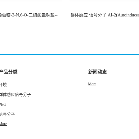
萄糖-2-N,6-O-二硫酸盐钠盐--
群体感应 信号分子 AI-2(Autoinducer 
-202266-99-7
货
产品分类
新闻动态
More
环境
群体感应信号分子
PEG
信号分子
More