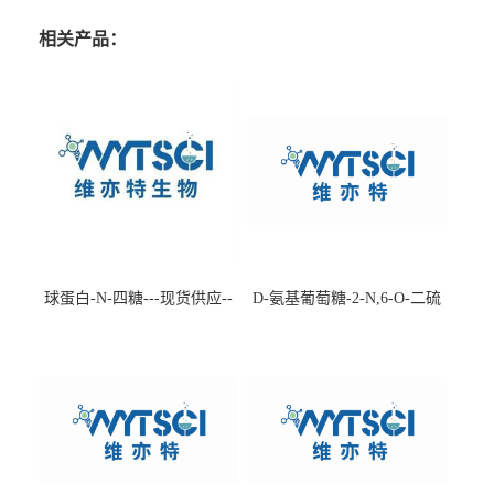
相关产品：
球蛋白-N-四糖---现货供应--
D-氨基葡萄糖-2-N,6-O-二硫
-75660-79-6
酸盐钠盐---202266-99-7