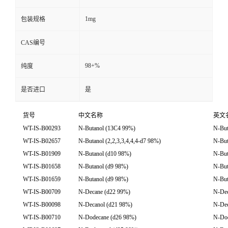
1mg
包装规格
CAS编号
98+%
纯度
是否进口
是
货号
中文名称
英文
WT-IS-B00293
N-Butanol (13C4 99%)
N-But
WT-IS-B02657
N-Butanol (2,2,3,3,4,4,4-d7 98%)
N-But
WT-IS-B01909
N-Butanol (d10 98%)
N-But
WT-IS-B01658
N-Butanol (d9 98%)
N-But
WT-IS-B01659
N-Butanol (d9 98%)
N-But
WT-IS-B00709
N-Decane (d22 99%)
N-Dec
WT-IS-B00098
N-Decanol (d21 98%)
N-Dec
WT-IS-B00710
N-Dodecane (d26 98%)
N-Dod