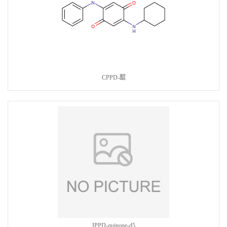
CPPD-醌
IPPD-quinone-d5